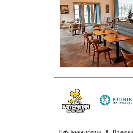
Публічная оферта
II
Правила