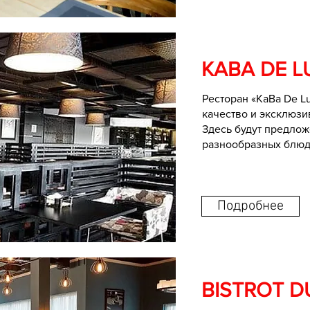
КАВА DE L
Ресторан «КаВа De Lu
качество и эксклюзи
Здесь будут предло
разнообразных блюд
Подробнее
BISTROT D