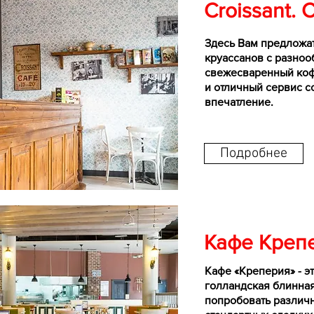
Croissant. 
Здесь Вам предложа
круассанов с разно
свежесваренный коф
и отличный сервис 
впечатление.
Подробнее
Кафе Креп
Кафе «Креперия» - э
голландская блинная
попробовать различн