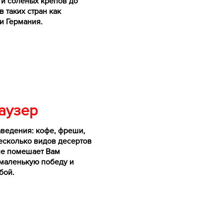
 и соленых крепов до
 таких стран как
и Германия.
аузер
аведения: кофе, фреши,
есколько видов десертов
не помешает Вам
 маленькую победу и
бой.