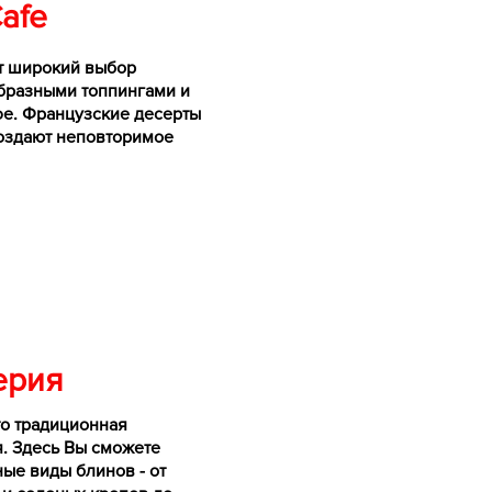
Cafe
т широкий выбор
образными топпингами и
е. Французские десерты
создают неповторимое
ерия
то традиционная
. Здесь Вы сможете
ые виды блинов - от