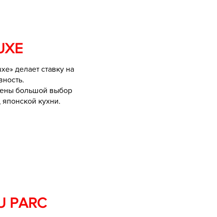
UXE
xe» делает ставку на
вность.
жены большой выбор
 японской кухни.
U PARC