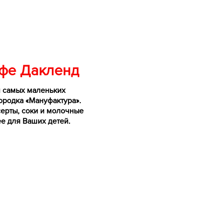
афе
Дакленд
я самых маленьких
городка «Мануфактура».
ерты, соки и молочные
ее для Ваших детей.