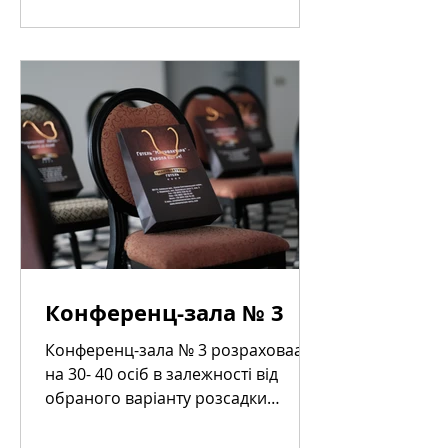
Конференц-зала № 3
Конференц-зала № 3 розраховаа
на 30- 40 осіб в залежності від
обраного варіанту розсадки
гостей. Загальною площею 54 м².
зала оснащена...