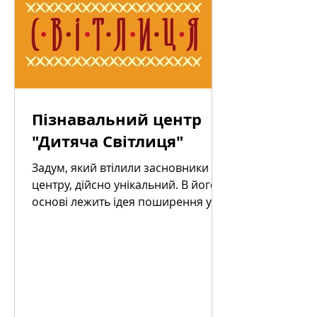
Пізнавальний центр
"Дитяча Світлиця"
Задум, який втілили засновники
центру, дійсно унікальний. В його
основі лежить ідея поширення у
формі гри та творчості знань про...