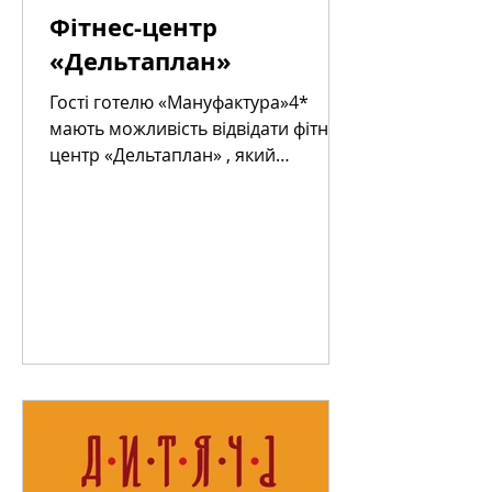
Фітнес-центр
«Дельтаплан»
Гості готелю «Мануфактура»4*
мають можливість відвідати фітнес-
центр «Дельтаплан» , який
знаходиться в сусідній будівлі ТЦ
"МегаМаркет"...