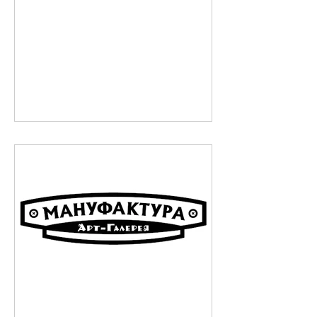
довжини, 8 рубежів, повна
автоматизація мішеней:...